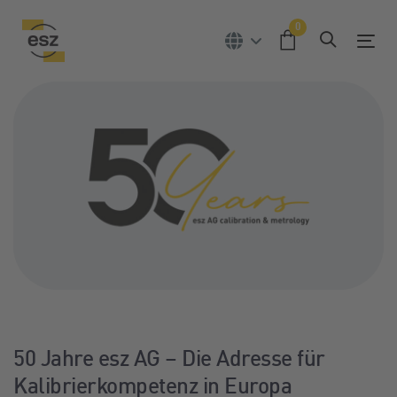
Skip
Skip
0
links
to
Tog
primary
navigation
Skip
to
content
Post
navigation
50 Jahre esz AG – Die Adresse für
Kalibrierkompetenz in Europa