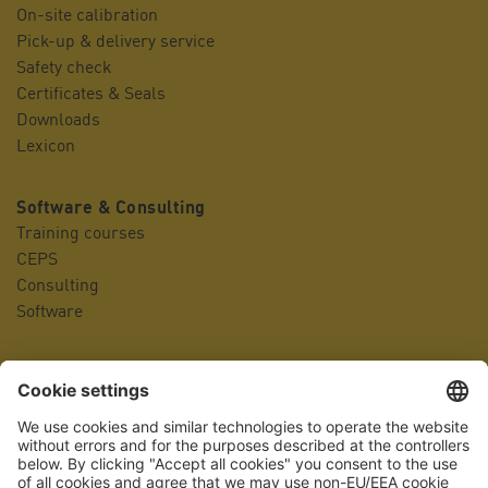
On-site calibration
Pick-up & delivery service
Safety check
Certificates & Seals
Downloads
Lexicon
Software & Consulting
Training courses
CEPS
Consulting
Software
Company
Contact person
Locations
Management
Company history