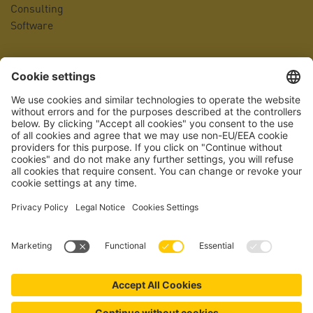
Consulting
Software
Company
Contact person
Locations
Management
Company history
Career portal
Awards
Quality management
Accreditation
Press
Facts & Figures
Datenschutz
Impressum