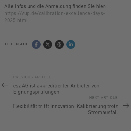
Alle Infos und die Anmeldung finden Sie hier:
https://vup.de/calibration-excellence-days-
2025.html
TEILEN AUF
Previous
PREVIOUS ARTICLE
Article
esz AG ist akkreditierter Anbieter von
Eignungsprüfungen
Next
NEXT ARTICLE
Article
Flexibilität trifft Innovation: Kalibrierung trotz
Stromausfall