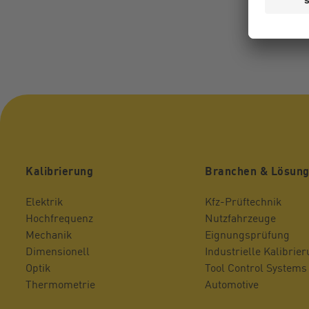
Kalibrierung
Branchen & Lösun
Elektrik
Kfz-Prüftechnik
Hochfrequenz
Nutzfahrzeuge
Mechanik
Eignungsprüfung
Dimensionell
Industrielle Kalibrie
Optik
Tool Control Systems
Thermometrie
Automotive