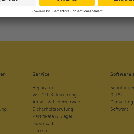
gen
Service
Software 
Reparatur
Schulunge
Vor-Ort-Kalibrierung
CEPS
Abhol- & Lieferservice
Consulting
rung
Sicherheitsprüfung
Software
Zertifikate & Siegel
Downloads
Lexikon