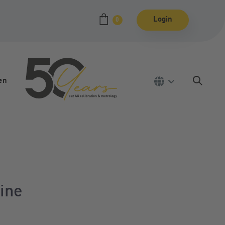
Login
0
en
aine