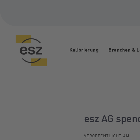
Links
Zur
überspringen
primären
Navigation
springen
Zum
Inhalt
springen
Kalibrierung
Branchen & 
Beitragsnavi
esz AG spend
VERÖFFENTLICHT AM: