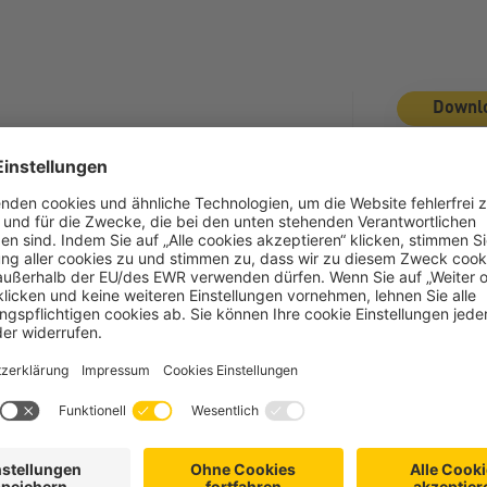
Downl
Dateityp:
p
Kategorie
Nächster
L
Artikel
 Fehlervorbeugung
amz: Pa
ßnahmen
Zählung k