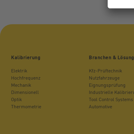
Kalibrierung
Branchen & Lösun
Elektrik
Kfz-Prüftechnik
Hochfrequenz
Nutzfahrzeuge
Mechanik
Eignungsprüfung
Dimensionell
Industrielle Kalibrie
Optik
Tool Control Systems
Thermometrie
Automotive