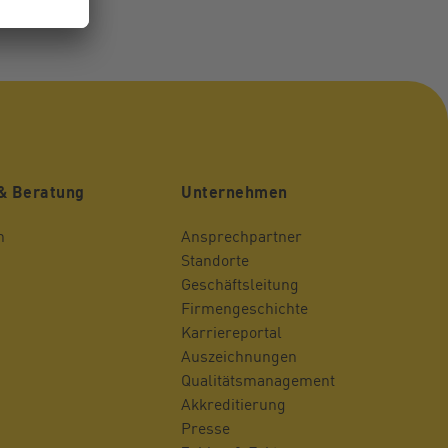
& Beratung
Unternehmen
n
Ansprechpartner
Standorte
Geschäftsleitung
Firmengeschichte
Karriereportal
Auszeichnungen
Qualitätsmanagement
Akkreditierung
Presse