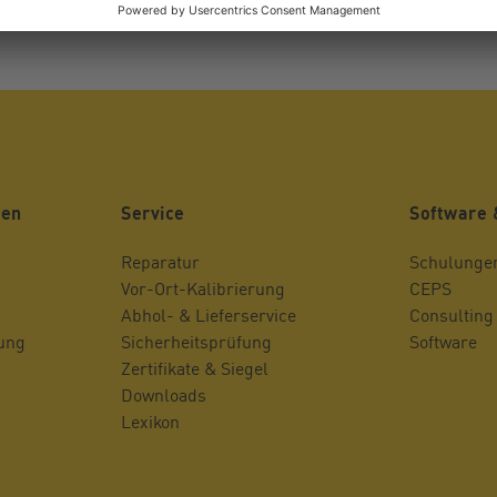
gen
Service
Software 
Reparatur
Schulunge
Vor-Ort-Kalibrierung
CEPS
Abhol- & Lieferservice
Consulting
rung
Sicherheitsprüfung
Software
Zertifikate & Siegel
Downloads
Lexikon