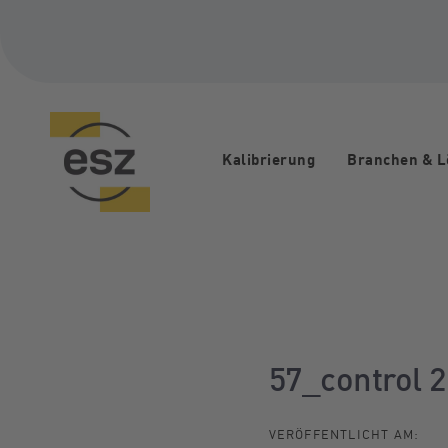
Links
Zur
überspringen
primären
Navigation
springen
Zum
Inhalt
springen
Kalibrierung
Branchen & 
Beitragsnavi
57_control 2
VERÖFFENTLICHT AM: