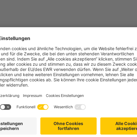
Dateityp:
p
Nä
L
Ar
lung esz AG
58
sleitung