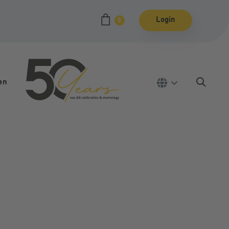
Login
0
en