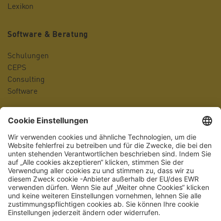
Lexikon
Software & Beratung
Schulungen
CEPS
Consulting
Software
Unternehmen
Ansprechpartner
Standorte
Geschäftsleitung
Firmengeschichte
Karriereportal
Auszeichnungen
Qualitätsmanagement