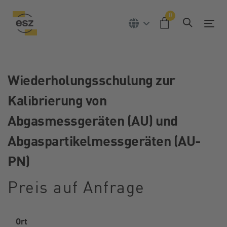
Links
Zur
0
überspringen
primären
Tog
Navigation
springen
Zum
Inhalt
springen
Wiederholungsschulung zur
Kalibrierung von
Abgasmessgeräten (AU) und
Abgaspartikelmessgeräten (AU-
PN)
Preis auf Anfrage
Ort