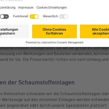
messung
eten Ihnen zwei Möglichkeiten der Vermessung Ihrer Wer
endung
 senden uns einzelne Werkzeuge oder komplette Sätze zu. All
 präzise vermessen. Die Daten dienen uns als Grundlage für 
messung vor Ort
 unseren mobilen Messgeräten, die wir bei größeren Aufträgen
messung von Werkzeugen und Bauteilen verwenden, kommen 
wand für Sie. Die Preise hierfür richten sich nach Umfang un
en der Schaumstoffeinlagen
n Rohmatten schneiden wir die Schaumstoffeinlagen indi
ie Werkzeuge auf den einzelnen Einlagen werden entwede
en angeordnet oder durch unsere Spezialisten platziert