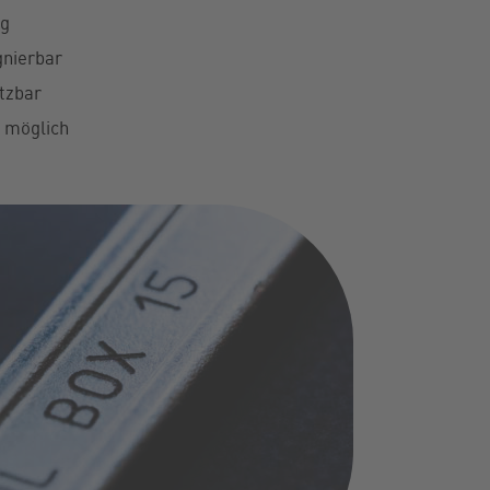
ng
gnierbar
etzbar
 möglich