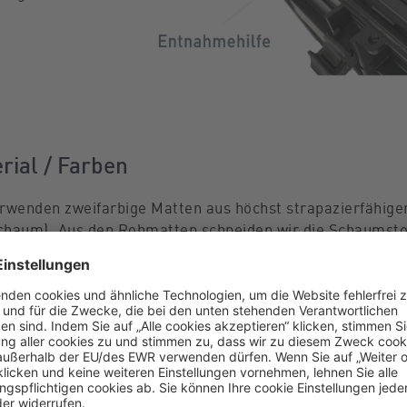
rial / Farben
erwenden zweifarbige Matten aus höchst strapazierfähi
haum). Aus den Rohmatten schneiden wir die Schaumstoff
ewöhnlich bestehen die Matten aus zwei miteinander ver
ie Decklage in anthrazit
(ca. 5 mm)
ine Lage in einer Höhe nach Wunsch bzw. nach Aufmaß Ihre