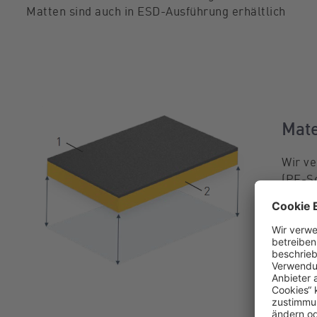
Matten sind auch in ESD-Ausführung erhältlich
Mate
Wir v
(PE-Sc
Für g
D
E