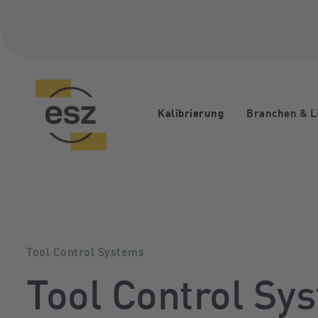
Links
Zur
überspringen
primären
Navigation
springen
Zum
Inhalt
springen
Kalibrierung
Branchen & 
Tool Control Systems
Tool Control Sy