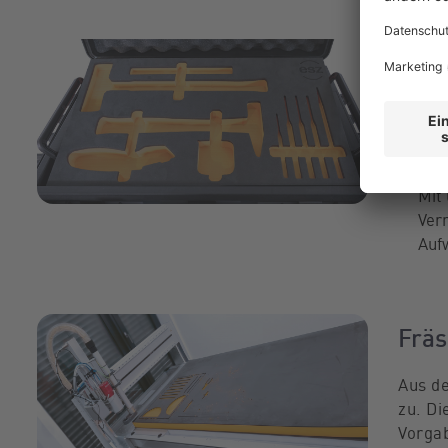
Ver
Wir bi
Zus
Sie
uns
Ver
Mit
Ver
Auf
Fräs
Aus de
zu. D
Vorgab