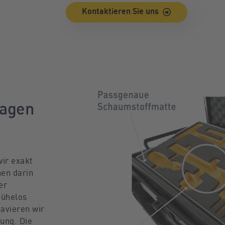
Kontaktieren Sie uns
lagen
ir exakt
nen darin
er
mühelos
avieren wir
ung. Die