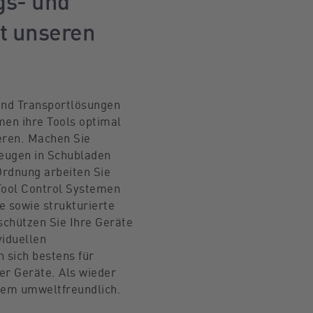
gs- und
t unseren
und Transportlösungen
en ihre Tools optimal
eren. Machen Sie
eugen in Schubladen
rdnung arbeiten Sie
 Tool Control Systemen
e sowie strukturierte
schützen Sie Ihre Geräte
viduellen
 sich bestens für
er Geräte. Als wieder
dem umweltfreundlich.